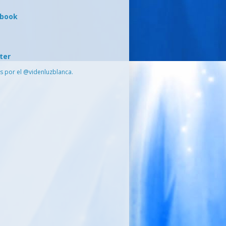
ebook
ter
s por el @videnluzblanca.