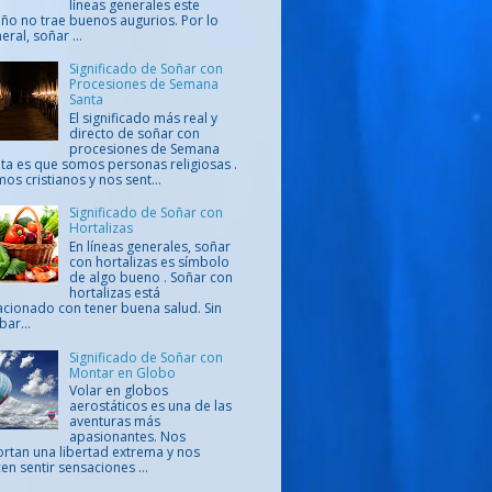
líneas generales este
ño no trae buenos augurios. Por lo
eral, soñar ...
Significado de Soñar con
Procesiones de Semana
Santa
El significado más real y
directo de soñar con
procesiones de Semana
ta es que somos personas religiosas .
os cristianos y nos sent...
Significado de Soñar con
Hortalizas
En líneas generales, soñar
con hortalizas es símbolo
de algo bueno . Soñar con
hortalizas está
acionado con tener buena salud. Sin
ar...
Significado de Soñar con
Montar en Globo
Volar en globos
aerostáticos es una de las
aventuras más
apasionantes. Nos
rtan una libertad extrema y nos
en sentir sensaciones ...