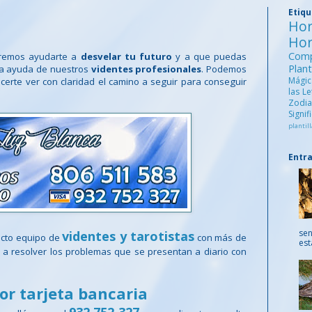
Etiq
Ho
Ho
Comp
emos ayudarte a
desvelar tu futuro
y a que puedas
Pla
la ayuda de nuestros
videntes profesionales
. Podemos
Mági
certe ver con claridad el camino a seguir para conseguir
las L
Zod
Signi
plantill
Entr
sen
videntes y tarotistas
ecto equipo de
con más de
est
a resolver los problemas que se presentan a diario con
or tarjeta bancaria