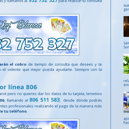
932 752 327
as y llámanos al
para realizar tu consulta
sue
gen
San
Som
zarán el cobro
de tiempo de consulta que desees y te
n el vidente que mejor pueda ayudarte. Siempre con la
rel
emb
or línea 806
arot pero no quieres dar los datos de tu tarjeta, tenemos
806 511 583
806
, llamando al
, desde dónde podrás
entes profesionales realizando el pago de la manera más
de tu teléfono
.
apo
hac