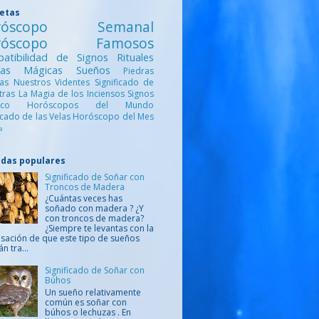
uetas
róscopo Semanal
róscopo Famosos
atibilidad de Signos
Rituales
ntas Mágicas
Sueños
Piedras
cas
Nuestros Videntes
Significado de
etras
La Magia de los Inciensos
Signos
iaco
Horóscopos del Mundo
ficado de las Velas
Horóscopo del Mes
a
adas populares
Significado de Soñar con
Troncos de Madera
¿Cuántas veces has
soñado con madera ? ¿Y
con troncos de madera?
¿Siempre te levantas con la
sación de que este tipo de sueños
án tra...
Significado de Soñar con
Búhos
Un sueño relativamente
común es soñar con
búhos o lechuzas . En